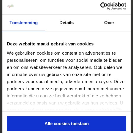
specifieke pagina). Maar:
Zodra een pagina een flashelement bevat
Toestemming
Details
Over
loopt het afspelen vast (en op deze site staat
op elke pagina wel een youtube of
slideshare flash object). Schijnt ook te
Deze website maakt gebruik van cookies
gelden voor alles dat AJAX technologie
We gebruiken cookies om content en advertenties te
bevat
personaliseren, om functies voor social media te bieden
Ik vraag me af of de sessie wel goed
en om ons websiteverkeer te analyseren. Ook delen we
worden opgenomen. Ik heb tot nu toe geen
informatie over uw gebruik van onze site met onze
sessie gezien die op een “normaal punt”
partners voor social media, adverteren en analyse. Deze
partners kunnen deze gegevens combineren met andere
eindigde
informatie die u aan ze heeft verstrekt of die ze hebben
Ik zie geen geaggregeerde informatie. Ik
verzameld op basis van uw gebruik van hun services. U
kan enkel sessies 1 voor 1 afspelen. Dat is
gaat akkoord met onze cookies als u onze website blijft
leuk, maar daar leer ik niet veel van. Waar
gebruiken.
Alle cookies toestaan
zijn de heatmaps, de top 10 meest geklikte
gebieden, een overzicht van wat niet