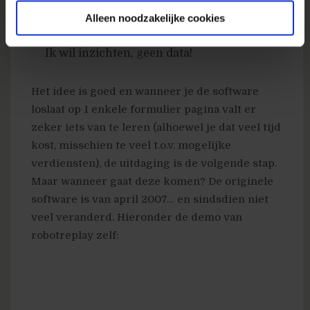
aangeklikt is, een overzicht van woorden
Alleen noodzakelijke cookies
die weer gedelete zijn in formulieren etc.
Ik wil inzichten, geen data!
Het idee is goed en wanneer je de software
loslaat op 1 enkele formulier pagina valt er
zeker iets van te leren (alhoewel je dat veel tijd
kost, misschien te veel t.o.v. mogelijke
verdiensten), de uitdaging is de volgende stap.
Maar wanneer gaat deze komen? De originele
software is van april 2007… en sindsdien niet
veel veranderd. Hieronder de demo van
robotreplay zelf: