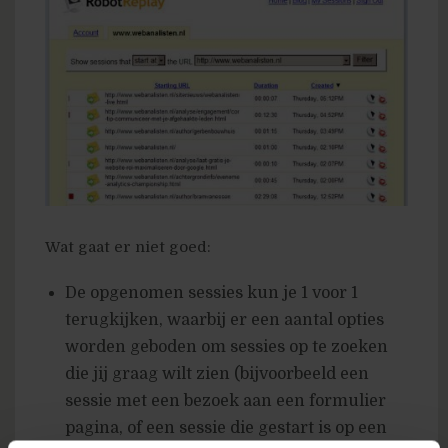
Wat gaat er niet goed:
De opgenomen sessies kun je 1 voor 1
terugkijken, waarbij er een aantal opties
worden geboden om sessies op te zoeken
die jij graag wilt zien (bijvoorbeeld een
sessie met een bezoek aan een formulier
pagina, of een sessie die gestart is op een