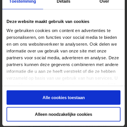
Toestemming
Details
Over
Analysetips
Automatiseer je test analyse (Google
Deze website maakt gebruik van cookies
Analytics)
– 18 oktober 2017 door
Daan
We gebruiken cookies om content en advertenties te
Bouwmeester
in Analysetips
personaliseren, om functies voor social media te bieden
Hoe doe je een goed keyword onderzoek?
–
en om ons websiteverkeer te analyseren. Ook delen we
15 juni 2017 door
Jordi Bron
in
informatie over uw gebruik van onze site met onze
Conversietips
partners voor social media, adverteren en analyse. Deze
partners kunnen deze gegevens combineren met andere
Google Analytics: de conversie van je
informatie die u aan ze heeft verstrekt of die ze hebben
website meten
– 31 mei 2017 door
Stephan
verzameld op basis van uw gebruik van hun services. U
van Heusden
in Analysetips
gaat akkoord met onze cookies als u onze website blijft
gebruiken.
Google Analytics Segmenten in Google
Alle cookies toestaan
Data Studio
– 28 maart 2017 door
Tom van
den Berg
in Analysetips
Alleen noodzakelijke cookies
Google Analytics account en tracking
setup, je startpunt
– 16 maart 2017 door