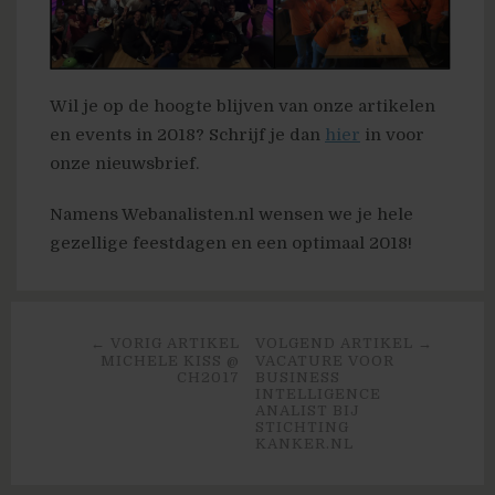
Wil je op de hoogte blijven van onze artikelen
en events in 2018? Schrijf je dan
hier
in voor
onze nieuwsbrief.
Namens Webanalisten.nl wensen we je hele
gezellige feestdagen en een optimaal 2018!
← VORIG ARTIKEL
VOLGEND ARTIKEL →
MICHELE KISS @
VACATURE VOOR
CH2017
BUSINESS
INTELLIGENCE
ANALIST BIJ
STICHTING
KANKER.NL