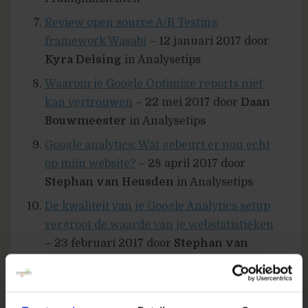
Review open source A/B Testing
framework Wasabi
– 12 januari 2017 door
Kyra Delsing
in Analysetips
Waarom je Google Optimize reports niet
kan vertrouwen
– 22 mei 2017 door
Daan
Bouwmeester
in Analysetips
Google analytics: Wat gebeurt er nou echt
op mijn website?
– 28 april 2017 door
Stephan van Heusden
in Analysetips
De kwaliteit van je Google Analytics setup
vergroot de waarde van je webstatistieken
– 23 februari 2017 door
Stephan van
Heusden
in Analysetips
Conversie optimalisatie bij kleine aantallen
– 2 oktober 2017 door
Anouk Erens
in