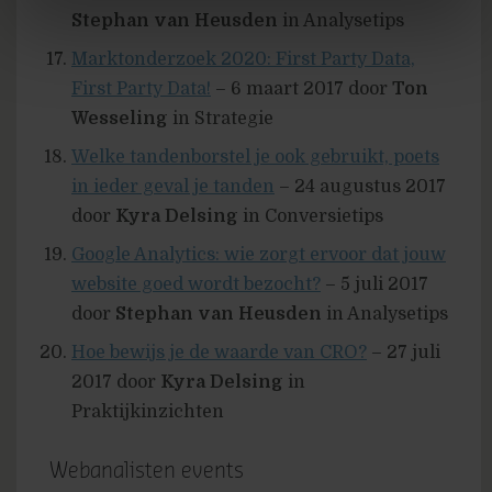
Stephan van Heusden
in Analysetips
Marktonderzoek 2020: First Party Data,
First Party Data!
– 6 maart 2017 door
Ton
Wesseling
in Strategie
Welke tandenborstel je ook gebruikt, poets
in ieder geval je tanden
– 24 augustus 2017
door
Kyra Delsing
in Conversietips
Google Analytics: wie zorgt ervoor dat jouw
website goed wordt bezocht?
– 5 juli 2017
door
Stephan van Heusden
in Analysetips
Hoe bewijs je de waarde van CRO?
– 27 juli
2017 door
Kyra Delsing
in
Praktijkinzichten
Webanalisten events