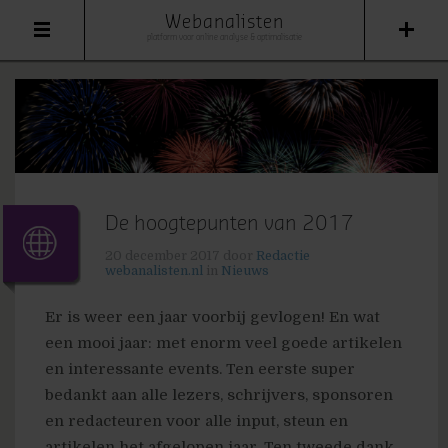
Webanalisten
platform voor online analyse & optimalisatie
De hoogtepunten van 2017
20 december 2017
door
Redactie
webanalisten.nl
in
Nieuws
Er is weer een jaar voorbij gevlogen! En wat
een mooi jaar: met enorm veel goede artikelen
en interessante events. Ten eerste super
bedankt aan alle lezers, schrijvers, sponsoren
en redacteuren voor alle input, steun en
artikelen het afgelopen jaar. Ten tweede dank