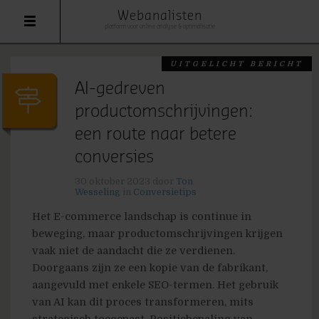
Webanalisten
platform voor online analyse & optimalisatie
UITGELICHT BERICHT
AI-gedreven
productomschrijvingen:
een route naar betere
conversies
30 oktober 2023
door
Ton
Wesseling
in
Conversietips
Het E-commerce landschap is continue in
beweging, maar productomschrijvingen krijgen
vaak niet de aandacht die ze verdienen.
Doorgaans zijn ze een kopie van de fabrikant,
aangevuld met enkele SEO-termen. Het gebruik
van AI kan dit proces transformeren, mits