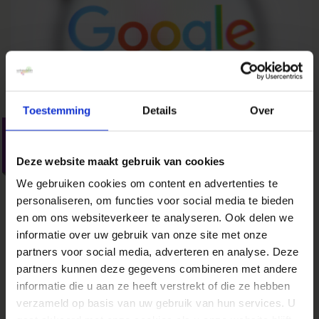
Toestemming
Details
Over
Target je meest
waardevolle klant met
Deze website maakt gebruik van cookies
Customer Match
We gebruiken cookies om content en advertenties te
personaliseren, om functies voor social media te bieden
13 november 2015
door
Bob Wolters
in
Nieuws
en om ons websiteverkeer te analyseren. Ook delen we
Customer Match is een functie om specifieke
informatie over uw gebruik van onze site met onze
campagnes in te richten die bestaande relaties
partners voor social media, adverteren en analyse. Deze
aanspreken. Binnen Facebook en Twitter kon dit
partners kunnen deze gegevens combineren met andere
al een tijdje, maar nu komt ook Google met deze
informatie die u aan ze heeft verstrekt of die ze hebben
mogelijkheid. Enorm krachtig voor retailers om
verzameld op basis van uw gebruik van hun services. U
specifieke acties te promoten onder haar